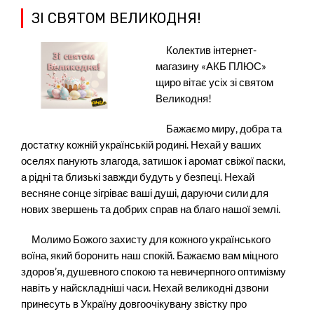
ЗІ СВЯТОМ ВЕЛИКОДНЯ!
Колектив інтернет-
магазину «АКБ ПЛЮС»
щиро вітає усіх зі святом
Великодня!
Бажаємо миру, добра та
достатку кожній українській родині. Нехай у ваших
оселях панують злагода, затишок і аромат свіжої паски,
а рідні та близькі завжди будуть у безпеці. Нехай
весняне сонце зігріває ваші душі, даруючи сили для
нових звершень та добрих справ на благо нашої землі.
Молимо Божого захисту для кожного українського
воїна, який боронить наш спокій. Бажаємо вам міцного
здоров’я, душевного спокою та невичерпного оптимізму
навіть у найскладніші часи. Нехай великодні дзвони
принесуть в Україну довгоочікувану звістку про