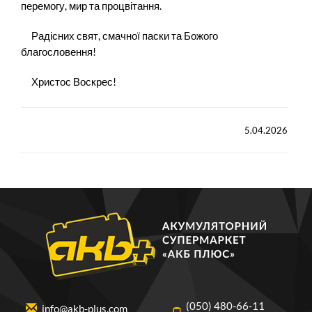
перемогу, мир та процвітання.
Радісних свят, смачної паски та Божого
благословення!
Христос Воскрес!
5.04.2026
(050) 480-66-11
info@akb-plus.com