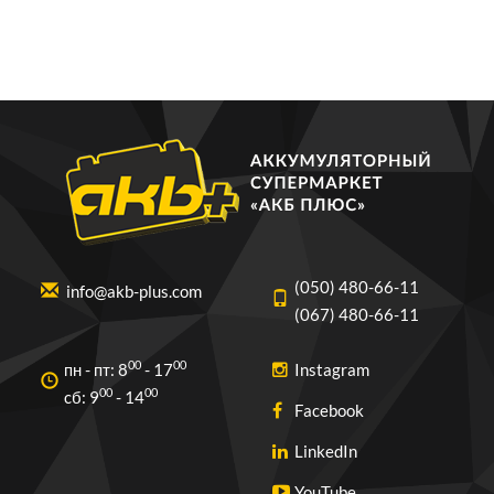
(050) 480-66-11
info@akb-plus.com
(067) 480-66-11
00
00
пн - пт: 8
- 17
Instagram
00
00
cб: 9
- 14
Facebook
LinkedIn
YouTube