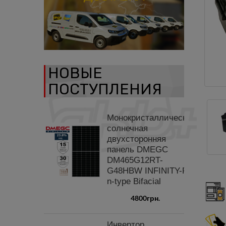
НОВЫЕ
ПОСТУПЛЕНИЯ
Монокристаллическая
солнечная
двухсторонняя
панель DMEGC
DM465G12RT-
G48HBW INFINITY-RT
n-type Bifacial
4800грн.
Инвертор