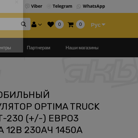
Viber
Telegram
WhatsApp
×
0
0
Рус
ентры
Партнерам
Наши магазины
ОБИЛЬНЫЙ
ЛЯТОР OPTIMA TRUCK
-230 (+/-) ЕВРО3
 12В 230АЧ 1450А