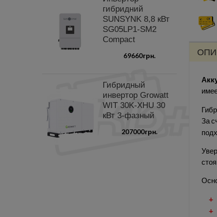
гибридний
SUNSYNK 8,8 кВт
SG05LP1-SM2
Compact
ОПИ
69660грн.
Акк
Гибридный
имее
инвертор Growatt
WIT 30K-XHU 30
Гибр
кВт 3-фазный
За с
207000грн.
подх
Увер
стоя
Осн