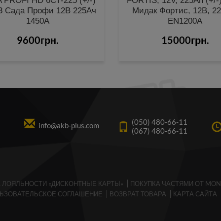
 PROFI HD 6СТ-225 (+/-)
FORTIS, 12V, 225Ah (+/-
3 Сада Профи 12В 225Ач
Мидак Фортис, 12В, 22
1450А
EN1200A
9600грн.
15000грн.
(050) 480-66-11
info@akb-plus.com
(067) 480-66-11
 ЛОЯЛЬНОСТИ «ДИСКОНТНЫЕ КАРТЫ»
ПОКУПКА ЧАСТЯМИ ОТ MO
ЬЗОВАТЕЛЬСКОЕ СОГЛАШЕНИЕ
ВОЗВРАТ ТОВАРА
КАРТА САЙТА