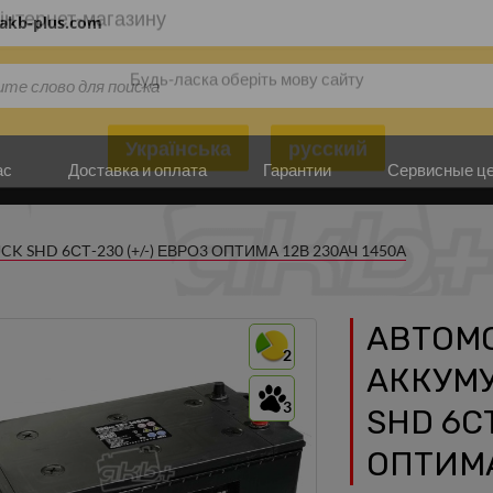
akb-plus.com
інтернет-магазину
Будь-ласка оберіть мову сайту
ас
Доставка и оплата
Гарантии
Сервисные ц
Українська
русский
SHD 6СТ-230 (+/-) ЕВРО3 ОПТИМА 12В 230АЧ 1450А
АВТОМ
2
АККУМУ
3
SHD 6СТ
ОПТИМА