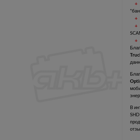
"бан
SCAN
Благ
Truc
данн
Благ
Opti
моби
энер
В ин
SHD 
прод
отзы