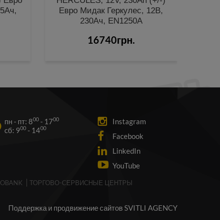
) Евро
HERCULES, 12V, 230Ah (+/-)
Ele
5Ач,
Евро Мидак Геркулес, 12В,
6СТ-2
230Ач, EN1250A
16740грн.
00
00
пн - пт: 8
- 17
Instagram
00
00
cб: 9
- 14
Facebook
LinkedIn
YouTube
NOBANK
ТОРГОВО-CЕРВИСНЫЕ ЦЕНТРЫ
Поддержка и продвижение сайтов SVITLI AGENCY