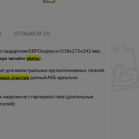
Я
ОТЗЫВОВ (0)
 стандартном ЕВРОкорпусе (518х275х242 мм),
здесь
).
ора читайте
ит для магистральных крупнотоннажных тягачей.
данный АКБ идеально
рных пластин
х нагрузки не стартерного типа (длительные
телей):
: