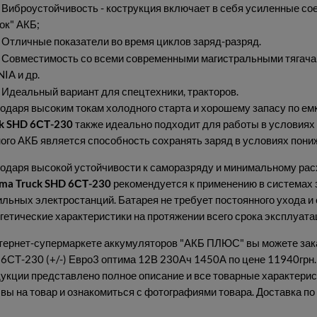
Виброустойчивость - кострукция включает в себя усиленные со
ок" АКБ;
Отличные показатели во время циклов заряд-разряд.
Совместимость со всеми современными магистральными тягач
IA и др.
Идеальный вариант для спецтехники, тракторов.
одаря высоким токам холодного старта и хорошему запасу по ем
k SHD 6СТ-230
также идеально подходит для работы в условиях
ого АКБ является способность сохранять заряд в условиях пони
одаря высокой устойчивости к саморазряду и минимальному ра
ma Truck SHD 6СТ-230
рекомендуется к применению в системах 
льных электростанций. Батарея не требует постоянного ухода и 
гетические характеристики на протяжении всего срока эксплуата
тернет-супермаркете аккумуляторов "АКБ ПЛЮС" вы можете зак
6СТ-230 (+/-) Евро3 оптима 12В 230Ач 1450А по цене 11940грн.
укции представлено полное описание и все товарные характерис
вы на товар и ознакомиться с фотографиями товара. Доставка по 