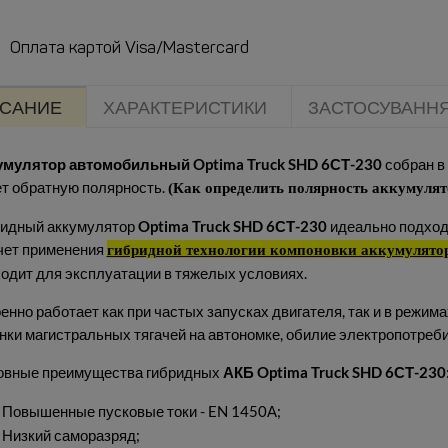
Оплата картой Visa/Mastercard
САНИЕ
ХАРАКТЕРИСТИКИ
ЗАСТОСУВАНН
умулятор автомобильный Optima Truck SHD 6СТ-230
собран в
т обратную полярность.
(Как определить полярность аккумулят
идный аккумулятор
Optima Truck SHD 6СТ-230
идеально подход
чет применения
гибридной технологии компоновки аккумулято
одит для эксплуатации в тяжелых условиях.
енно работает как при частых запусках двигателя, так и в режима
нки магистральных тягачей на автономке, обилие электропотреби
овные преимущества гибридных
АКБ
Optima Truck SHD 6СТ-230
Повышенные пусковые токи - EN 1450А;
Низкий саморазряд;