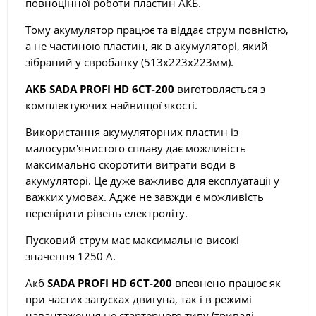
повноцінної роботи пластин АКБ.
Тому акумулятор працює та віддає струм повністю,
а не частиною пластин, як в акумуляторі, який
зібраний у євробанку (513х223х223мм).
АКБ SADA PROFI HD 6СТ-200
виготовляється з
комплектуючих найвищої якості.
Використання акумуляторних пластин із
малосурм'янистого сплаву дає можливість
максимально скоротити витрати води в
акумуляторі. Це дуже важливо для експлуатації у
важких умовах. Адже не завжди є можливість
перевірити рівень електроліту.
Пусковий струм має максимально високі
значення 1250 А.
Акб
SADA PROFI HD 6СТ-200
впевнено працює як
при частих запусках двигуна, так і в режимі
навантаження не стартерного типу (тривалі