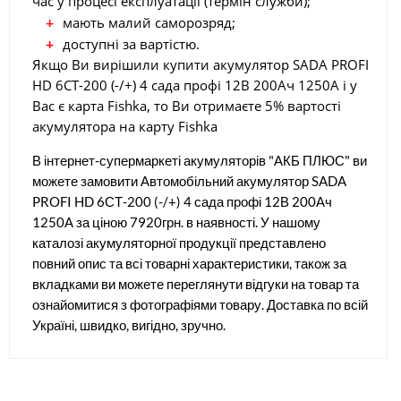
час у процесі експлуатації (термін служби);
мають малий саморозряд;
доступні за вартістю.
Якщо Ви вирішили купити акумулятор SADA PROFI
HD 6СТ-200 (-/+) 4 сада профі 12В 200Ач 1250А і у
Вас є карта Fishka, то Ви отримаєте 5% вартості
акумулятора на карту Fishka
В інтернет-супермаркеті акумуляторів "АКБ ПЛЮС" ви
можете замовити Автомобільний акумулятор SADA
PROFI HD 6СТ-200 (-/+) 4 сада профі 12В 200Ач
1250А за ціною 7920грн. в наявності. У нашому
каталозі акумуляторної продукції представлено
повний опис та всі товарні характеристики, також за
вкладками ви можете переглянути відгуки на товар та
ознайомитися з фотографіями товару. Доставка по всій
Україні, швидко, вигідно, зручно.