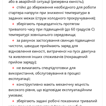
або в аварійній ситуації (резервна ємність);
стійкі до збереження необхідного для роботи
стартера напруги при зниженні температури в
заданих межах (струм холодного прокручування);
зберігають працездатність протягом
тривалого часу при підвищеній (до 60 градусів С)
температурі зовнішнього середовища;
за рахунок застосування свинцю підвищеної
чистоти, швидше приймають заряд для
відновлення ємності, витраченої на пуск двигуна
та живлення інших споживачів (покращений
прийом заряду);
не вимагають спецпідготовки для
використання, обслуговування в процесі
експлуатації;
конструктивно мають механічну міцність
високого рівня, що відповідає експлуатаційним
умовам;
зберігають задані робочі показники тривалий