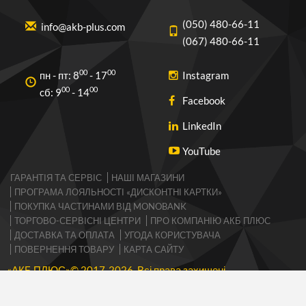
(050) 480-66-11
info@akb-plus.com
(067) 480-66-11
00
00
пн - пт: 8
- 17
Instagram
00
00
cб: 9
- 14
Facebook
LinkedIn
YouTube
ГАРАНТІЯ ТА СЕРВІС
НАШІ МАГАЗИНИ
ПРОГРАМА ЛОЯЛЬНОСТІ «ДИСКОНТНІ КАРТКИ»
ПОКУПКА ЧАСТИНАМИ ВІД MONOBANK
ТОРГОВО-СЕРВІСНІ ЦЕНТРИ
ПРО КОМПАНІЮ АКБ ПЛЮС
ДОСТАВКА ТА ОПЛАТА
УГОДА КОРИСТУВАЧА
ПОВЕРНЕННЯ ТОВАРУ
КАРТА САЙТУ
«АКБ ПЛЮС»© 2017-2026 Всі права захищені
Підтримка та просування сайтів SVITLI AGENCY