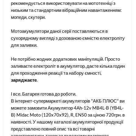
рекомендується використовувати на мототехніці з
низьким та стандартним вібраційним навантаженням:
мопеди, скутери.
Мотоакумулятори даної серії поставляються в
сухорядному вигляді з дозованою ємністю електроліту
для заливки.
Не потрібно жодних додаткових маніпуляцій. Просто
заливаєте електроліт в акумулятор, даєте кілька годин
для проходження реакції та набору ємності,
заряджаєте
.
І все. Батарея готова до роботи.
В інтернет-супермаркеті акумуляторів "АКБ ПЛЮС" ви
можете замовити Акумулятор 4Ah-12v MB4L-B (YB4L-
B) Midac Moto (120х70х92), R, EN50 за ціною 720грн. в
наявності. У нашому каталозі акумуляторної продукції
представлено повний опис та всі товарні
характеристики, також за вкладками ви можете