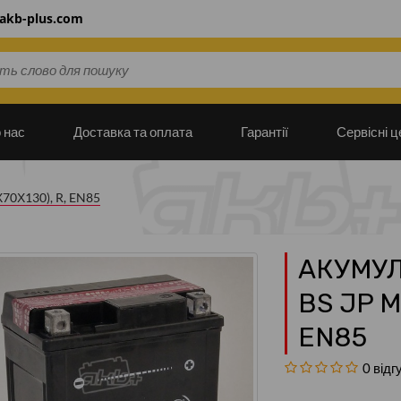
akb-plus.com
інтернет-магазину
Будь-ласка оберіть мову сайту
 нас
Доставка та оплата
Гарантії
Сервісні ц
Українська
русский
0Х130), R, EN85
АКУМУЛ
BS JP M
EN85
0 відг