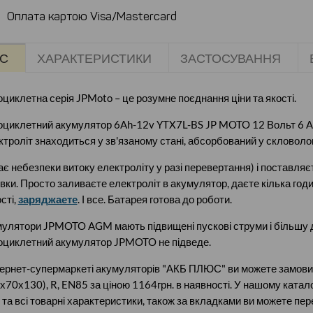
Оплата картою Visa/Mastercard
С
ХАРАКТЕРИСТИКИ
ЗАСТОСУВАННЯ
циклетна серія JPMoto – це розумне поєднання ціни та якості.
циклетний акумулятор 6Ah-12v YTX7L-BS JP MOTO 12 Вольт 6 А
ктроліт знаходиться у зв'язаному стані, абсорбований у скловоло
є небезпеки витоку електроліту у разі перевертання) і поставляє
вки. Просто заливаєте електроліт в акумулятор, даєте кілька год
сті,
заряджаете
. І все. Батарея готова до роботи.
улятори JPMOTO AGM мають підвищені пускові струми і більшу до
циклетний акумулятор JPMOTO не підведе.
тернет-супермаркеті акумуляторів "АКБ ПЛЮС" ви можете замо
х70х130), R, EN85 за ціною 1164грн. в наявності. У нашому катал
 та всі товарні характеристики, також за вкладками ви можете пер