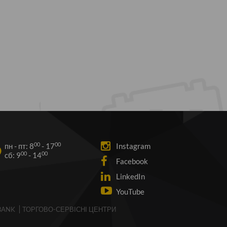
00
00
пн - пт: 8
- 17
Instagram
00
00
cб: 9
- 14
Facebook
LinkedIn
YouTube
BANK
ТОРГОВО-СЕРВІСНІ ЦЕНТРИ