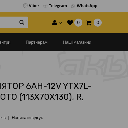
Viber
Telegram
WhatsApp
×
0
0
ентри
Партнерам
Наші магазини
ЯТОР 6AH-12V YTX7L-
OTO (113Х70Х130), R,
уків
Написати відгук