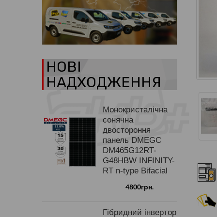
НОВІ
НАДХОДЖЕННЯ
Монокристалічна
сонячна
двостороння
панель DMEGC
DM465G12RT-
G48HBW INFINITY-
RT n-type Bifacial
4800грн.
Гібридний інвертор