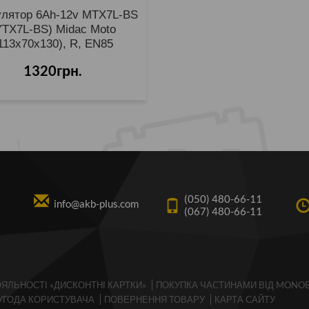
лятор 6Ah-12v MTX7L-BS
YTX7L-BS) Midac Moto
113х70х130), R, EN85
1320грн.
(050) 480-66-11
info@akb-plus.com
(067) 480-66-11
ЯЛЬНОСТІ «ДИСКОНТНІ КАРТКИ»
ПОКУПКА ЧАСТИНАМИ ВІД MONO
УГОДА КОРИСТУВАЧА
ПОВЕРНЕННЯ ТОВАРУ
КАРТА САЙТУ