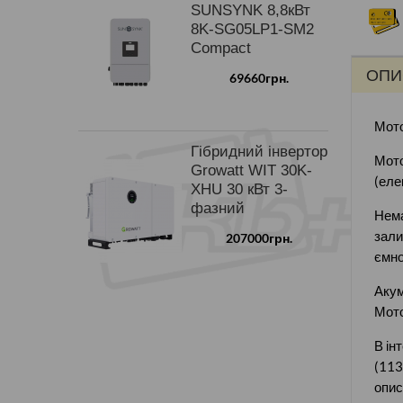
SUNSYNK 8,8кВт
8K-SG05LP1-SM2
Compact
ОПИ
69660грн.
Мото
Гібридний інвертор
Мото
Growatt WIT 30K-
(еле
XHU 30 кВт 3-
фазний
Нема
зали
207000грн.
ємно
Акум
Мото
В ін
(113
опис