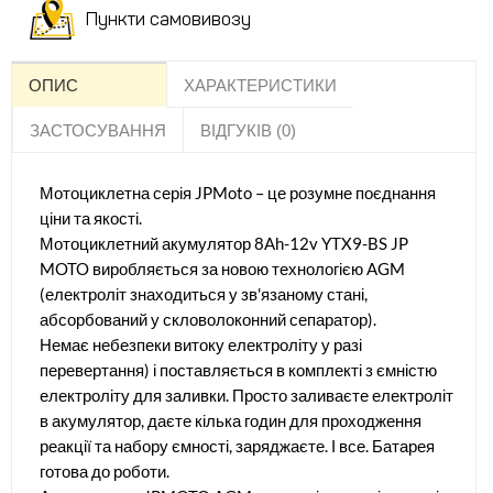
Пункти самовивозу
ОПИС
ХАРАКТЕРИСТИКИ
ЗАСТОСУВАННЯ
ВІДГУКІВ (0)
Мотоциклетна серія JPMoto – це розумне поєднання
ціни та якості.
Мотоциклетний акумулятор 8Ah-12v YTX9-BS JP
MOTO виробляється за новою технологією AGM
(електроліт знаходиться у зв'язаному стані,
абсорбований у скловолоконний сепаратор).
Немає небезпеки витоку електроліту у разі
перевертання) і поставляється в комплекті з ємністю
електроліту для заливки. Просто заливаєте електроліт
в акумулятор, даєте кілька годин для проходження
реакції та набору ємності, заряджаєте. І все. Батарея
готова до роботи.