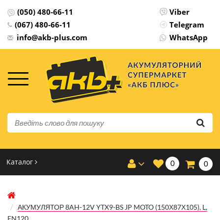
(050) 480-66-11
Viber
Будь-ласка оберіть мову сайту
(067) 480-66-11
Telegram
info@akb-plus.com
WhatsApp
Українська
русский
Каталог
0
0
АКУМУЛЯТОР 8AH-12V YTX9-BS JP MOTO (150Х87Х105), L,
EN120