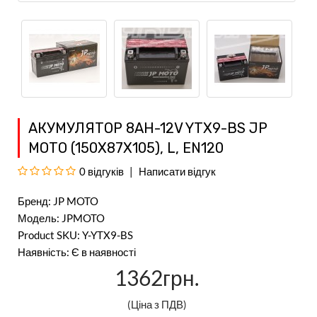
АКУМУЛЯТОР 8AH-12V YTX9-BS JP
MOTO (150Х87Х105), L, EN120
0 відгуків
Написати відгук
Бренд:
JP MOTO
Модель: JPMOTO
Product SKU: Y-YTX9-BS
Наявність: Є в наявності
1362грн.
(Ціна з ПДВ)