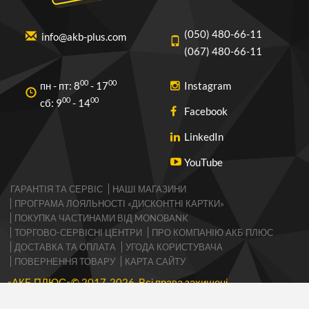
(050) 480-66-11
info@akb-plus.com
(067) 480-66-11
00
00
пн - пт: 8
- 17
Instagram
00
00
cб: 9
- 14
Facebook
LinkedIn
YouTube
ГАРАНТІЯ ТА СЕРВІС
НАШІ МАГАЗИНИ
ПРОГРАМА ЛОЯЛЬНОСТІ «ДИСКОНТНІ КАРТКИ»
ПОКУПКА ЧАСТИНАМИ ВІД MONOBANK
ТОРГОВО-СЕРВІСНІ ЦЕНТРИ
ПРО КОМПАНІЮ АКБ ПЛЮС
ДОСТАВКА ТА ОПЛАТА
УГОДА КОРИСТУВАЧА
ПОВЕРНЕННЯ ТОВАРУ
КАРТА САЙТУ
«АКБ ПЛЮС»© 2017-2026 Всі права захищені
Підтримка та просування сайтів SVITLI AGENCY