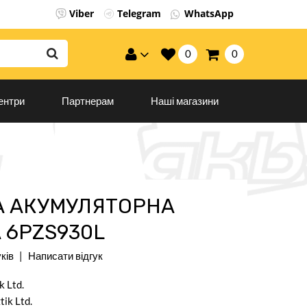
×
Viber
Telegram
WhatsApp
0
0
ентри
Партнерам
Наші магазини
А АКУМУЛЯТОРНА
 6PZS930L
уків
Написати відгук
k Ltd.
ik Ltd.