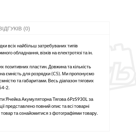
ВІДГУКІВ (0)
едки всіх найбільш затребуваних типів
ого обладнання, візків на електротязі та ін.
х позитивних пластин. Довжина та кількість
нна ємність для розрядки (C5). Ми пропонуємо
 ємністю та габаритами. Весь діапазон тягових
54-2.
ти Ячейка Акумуляторна Тягова 6PzS930L за
ії представлено повний опис та всі товарні
 товар та ознайомитися з фотографіями товару.