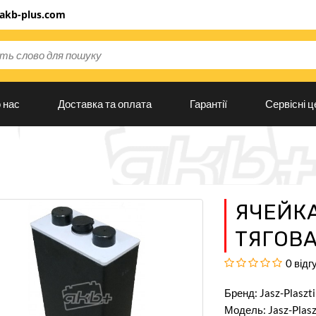
akb-plus.com
інтернет-магазину
Будь-ласка оберіть мову сайту
Українська
русский
 нас
Доставка та оплата
Гарантії
Сервісні ц
ЯЧЕЙК
ТЯГОВА
0 відг
Бренд:
Jasz-Plaszti
Модель: Jasz-Plaszt