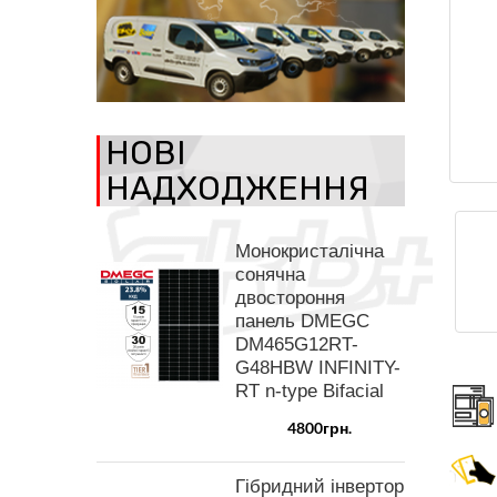
НОВІ
НАДХОДЖЕННЯ
Монокристалічна
сонячна
двостороння
панель DMEGC
DM465G12RT-
G48HBW INFINITY-
RT n-type Bifacial
4800грн.
Гібридний інвертор