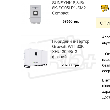
SUNSYNK 8,8кВт
8K-SG05LP1-SM2
Compact
69660грн.
ОПИ
Асор
Гібридний інвертор
акум
Growatt WIT 30K-
XHU 30 кВт 3-
Окре
фазний
плас
207000грн.
безл
осер
В ін
ціно
хара
Дост