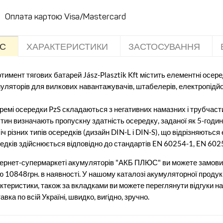
Оплата картою Visa/Mastercard
С
ХАРАКТЕРИСТИКИ
ЗАСТОСУВАННЯ
тимент тягових батарей Jász-Plasztik Kft містить елементні осер
уляторів для вилкових навантажувачів, штабелерів, електропідйомн
мі осередки PzS складаються з негативних намазних і трубчасти
тин визначають пропускну здатність осередку, заданої як 5-годи
іч різних типів осередків (дизайн DIN-L і DIN-S), що відрізняються
едків здійснюється відповідно до стандартів EN 60254-1, EN 602
тернет-супермаркеті акумуляторів "АКБ ПЛЮС" ви можете замови
ю 10848грн. в наявності. У нашому каталозі акумуляторної продукц
ктеристики, також за вкладками ви можете переглянути відгуки на
авка по всій Україні, швидко, вигідно, зручно.