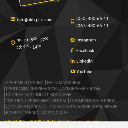
(050) 480-66-11
info@akb-plus.com
(067) 480-66-11
00
00
пн - пт: 8
- 17
Instagram
00
00
cб: 9
- 14
Facebook
LinkedIn
YouTube
ГАРАНТИЯ И СЕРВИС
НАШИ МАГАЗИНЫ
ПРОГРАММА ЛОЯЛЬНОСТИ «ДИСКОНТНЫЕ КАРТЫ»
ПОКУПКА ЧАСТЯМИ ОТ MONOBANK
ТОРГОВО-CЕРВИСНЫЕ ЦЕНТРЫ
О КОМПАНИИ АКБ ПЛЮС
ДОСТАВКА И ОПЛАТА
ПОЛЬЗОВАТЕЛЬСКОЕ СОГЛАШЕНИЕ
ВОЗВРАТ ТОВАРА
КАРТА САЙТА
«АКБ ПЛЮС»© 2017-2026 Все права защищены