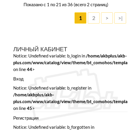
Показано с 1 по 21 из 36 (всего 2 страниц)
1
2
>
>|
ЛИЧНЫЙ КАБИНЕТ
Notice: Undefined variable: b_login in
/home/akbplus/akb-
plus.com/www/catalog/view/theme/bt_comohos/template/
on line
44
>
Вход
Notice: Undefined variable: b_register in
/home/akbplus/akb-
plus.com/www/catalog/view/theme/bt_comohos/template/
on line
45
>
Регистрация
Notice: Undefined variable: b_forgotten in