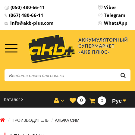
×
Мова інтернет-магазину
(050) 480-66-11
Viber
(067) 480-66-11
Telegram
info@akb-plus.com
WhatsApp
Будь-ласка оберіть мову сайту
Українська
русский
Каталог
0
Рус
0
ПРОИЗВОДИТЕЛЬ
АЛЬФА СИМ