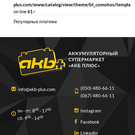
plus.com/www/catalog/view/theme/bt_comohos/template/
on line
61
>
Регулярные платежи
(050) 480-66-11
info@akb-plus.com
(067) 480-66-11
00
00
пн - пт: 8
- 17
Instagram
00
00
cб: 9
- 14
Facebook
LinkedIn