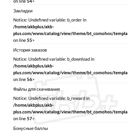
on line
54
>
Закладки
Notice: Undefined variable: b_order in
/home/akbplus/akb-
plus.com/www/catalog/view/theme/bt_comohos/template/
on line
55
>
История заказов
Notice: Undefined variable: b_download in
/home/akbplus/akb-
plus.com/www/catalog/view/theme/bt_comohos/template/
on line
56
>
Файлы для скачивания
Notice: Undefined variable: b_reward in
/home/akbplus/akb-
plus.com/www/catalog/view/theme/bt_comohos/template/
on line
57
>
Бонусные баллы