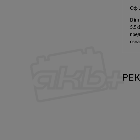
Офіц
В ін
5,5к
пред
озна
РЕК