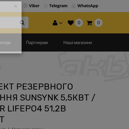
Viber
Telegram
WhatsApp
×
0
0
ентри
Партнерам
Наші магазини
ЕКТ РЕЗЕРВНОГО
НЯ SUNSYNK 5,5КВТ /
 LIFEPO4 51,2В
Т