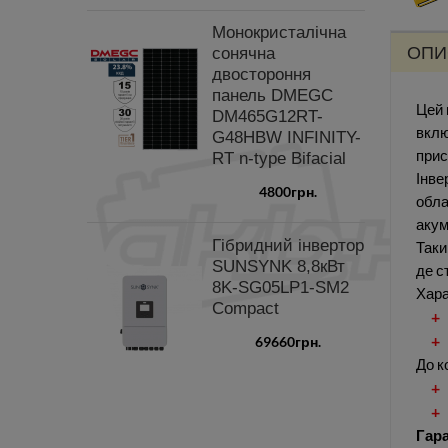
Монокристалічна
ОПИ
сонячна
двостороння
панель DMEGC
Цей 
DM465G12RT-
вклю
G48HBW INFINITY-
прис
RT n-type Bifacial
Інве
4800грн.
обла
акум
Гібридний інвертор
Таки
SUNSYNK 8,8кВт
де с
8K-SG05LP1-SM2
Хара
Compact
69660грн.
До к
Гара