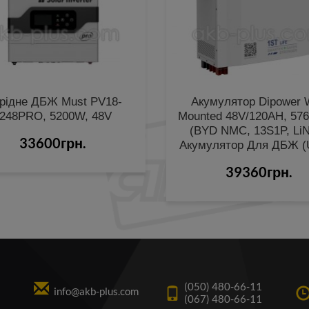
брiдне ДБЖ Must PV18-
Акумулятор Dipower W
248PRO, 5200W, 48V
Mounted 48V/120AH, 57
(BYD NMC, 13S1P, L
33600грн.
Акумулятор Для ДБЖ (
39360грн.
(050) 480-66-11
info@akb-plus.com
(067) 480-66-11