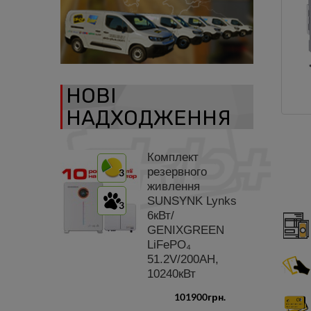
НОВІ
НАДХОДЖЕННЯ
Комплект
резервного
3
живлення
SUNSYNK Lynks
3
6кВт/
GENIXGREEN
LiFePO₄
51.2V/200AH,
10240кВт
101900грн.