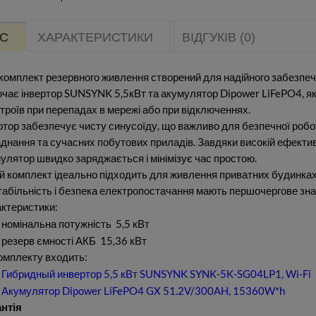
С
ХАРАКТЕРИСТИКИ
ВІДГУКІВ (0)
комплект резервного живлення створений для надійного забезпеч
чає інвертор SUNSYNK 5,5кВт та акумулятор Dipower LiFePO4, як
троїв при перепадах в мережі або при відключеннях.
ртор забезпечує чисту синусоїду, що важливо для безпечної робот
днання та сучасних побутових приладів. Завдяки високій ефекти
улятор швидко заряджається і мінімізує час простою.
й комплект ідеально підходить для живлення приватних будинках
табільність і безпека електропостачання мають першочергове зна
ктеристики:
номінальна потужність 5,5 кВт
резерв ємності АКБ 15,36 кВт
омплекту входить:
Гибридный инвертор 5,5 кВт SUNSYNK SYNK-5K-SG04LP1, Wi-Fi
Акумулятор Dipower LiFePO4 GX 51.2V/300AH, 15360W*h
нтія