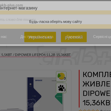
akb-plus.com
інтернет-магазину
Будь-ласка оберіть мову сайту
 нас
Доставка та оплата
Гарантії
Сервісні ц
Українська
русский
КВТ / DIPOWER LIFEPO4 51,2В 15,36КВТ
КОМПЛ
3
ЖИВЛЕН
3
DIPOWER
15,36КВ