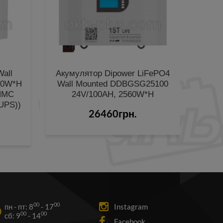
all
Акумулятор Dipower LiFePO4
Ак
60W*h
Wall Mounted DDBGSG25100
iNMC
24V/100AH, 2560W*h
5
UPS))
26460грн.
5
00
00
пн - пт: 8
- 17
Instagram
00
00
cб: 9
- 14
Facebook